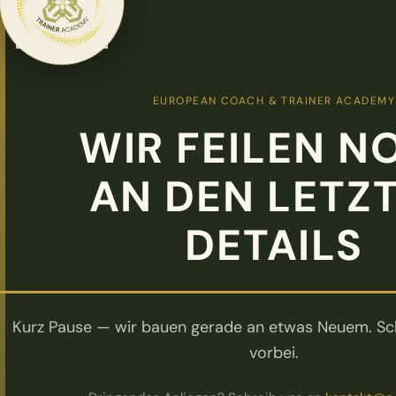
EUROPEAN COACH & TRAINER ACADEMY
WIR FEILEN N
AN DEN LETZ
DETAILS
Kurz Pause — wir bauen gerade an etwas Neuem. Sch
vorbei.